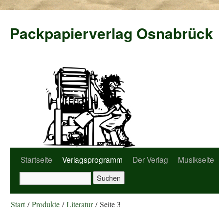
Packpapierverlag Osnabrück
Startseite
Verlagsprogramm
Der Verlag
Musikseite
Start
/
Produkte
/
Literatur
/ Seite 3