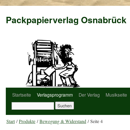
Packpapierverlag Osnabrück
Startseite
Verlagsprogramm
Der Verlag
Musikseite
Start
/
Produkte
/
Bewegung & Widerstand
/ Seite 4